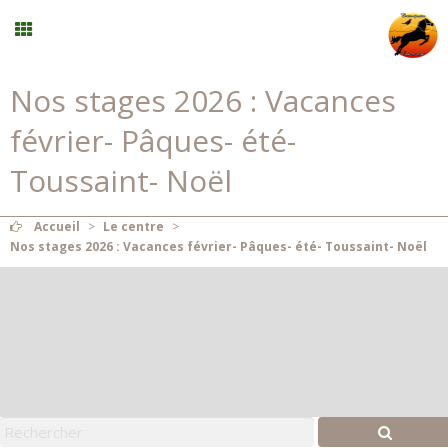
Nos stages 2026 : Vacances
Randonnée
février- Pâques- été-
Planning
Toussaint- Noël
Menu
Accueil
>
Le centre
>
Nos stages 2026 : Vacances février- Pâques- été- Toussaint- Noël
Mon compte
Panier
0
Contact